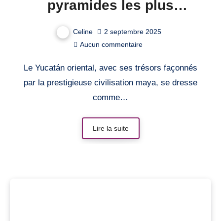
pyramides les plus
fascinantes du Yucatan
Celine
2 septembre 2025
oriental au Mexique
Aucun commentaire
Le Yucatán oriental, avec ses trésors façonnés
par la prestigieuse civilisation maya, se dresse
comme…
Lire la suite