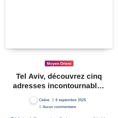
Moyen-Orient
Tel Aviv, découvrez cinq
adresses incontournables
pour une cuisine
Celine
6 septembre 2025
exceptionnelle
Aucun commentaire