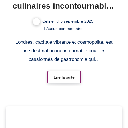
culinaires incontournables
pour savourer de délicieux
Celine
5 septembre 2025
repas à Londres.
Aucun commentaire
Londres, capitale vibrante et cosmopolite, est
une destination incontournable pour les
passionnés de gastronomie qui…
Lire la suite